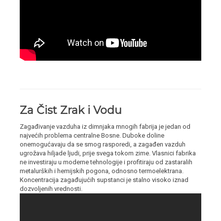
Za Čist Zrak i Vodu
Zagađivanje vazduha iz dimnjaka mnogih fabrija je jedan od
najvećih problema centralne Bosne. Duboke doline
onemogućavaju da se smog rasporedi, a zagađen vazduh
ugrožava hiljade ljudi, prije svega tokom zime. Vlasnici fabrika
ne investiraju u moderne tehnologije i profitiraju od zastaralih
metalurških i hemijskih pogona, odnosno termoelektrana.
Koncentracija zagađujućih supstanci je stalno visoko iznad
dozvoljenih vrednosti.